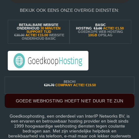
BEKIJK OOK EENS ONZE OVERIGE DIENSTEN:
BETAALBARE WEBSITE
BASIC
ONDERHOUD
30 MINUTEN
HOSTING
€3.00
ACTIE!
€1.50
SUPPORT TIJD
GOEDKOPE WEB HOSTING
€30.00
ACTIE!
€15.00
WEBSITE
10GB
OPSLAG
ONDERHOUD BASIC
BESCHI
€24.70
COMPANY ACTIE!
€19.50
GOEDE WEBHOSTING HOEFT NIET DUUR TE ZIJN
Goedkoophosting, een onderdeel van InterIP Networks BV, is
een ervaren en betrouwbaar hosting provider en biedt sinds
1999 hoogwaardige webhosting diensten tegen coulante
bedragen aan. Met zijn vriendelijke helpdesk en
bereikbaarheid via telefoon, e-mail maar ook lekker ouderwets